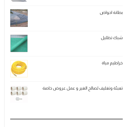
هو:
هو:
EGP110.00.
EGP150.00.
بطانة احواض
شبك تظليل
خراطيم مياة
تعبئة وتغليف لصالح الغير و عمل عروض خاصة