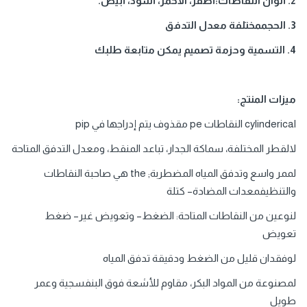
2. ألوان النقاطات:أصفر، الأحمر، أسود، أبيض.
3. الحجممختلفة معدل التدفق
4. التسمية وحزمة تصميم يمكن متابعة طلبك
ميزات المنتج:
cylinderical النقاطات pe مقذوف يتم إدراجها في pip
لالقطر المختلفة، سماكة الجدار، تباعد المنقط، ومعدل التدفق المتاحة
لممر واسع وتدفق المياه المضطربة; the هي صاحبة النقاطات
والتنظيفمعدات المضادة– كتلة
لنوعين من النقاطات المتاحة: الضغط– وتعويض غير– ضغط
تعويض
لوفقدان قليل من الضغط ودقيقة تدفق المياه
لمصنوعة من المواد البكر، مقاوم للأشعة فوق البنفسجية وعمر
طويل