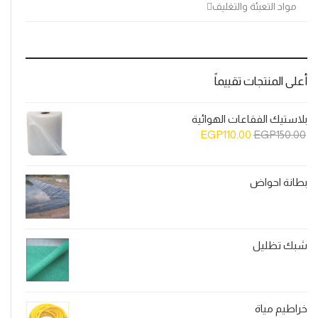
مواد التعبئة والتغليف
أعلى المنتجات تقييماً
بلاستيك الفقاعات الهوائية
السعر
السعر
EGP
110.00
EGP
150.00
الأصلي
الحالي
هو:
هو:
EGP110.00.
EGP150.00.
بطانة احواض
شبك تظليل
خراطيم مياة