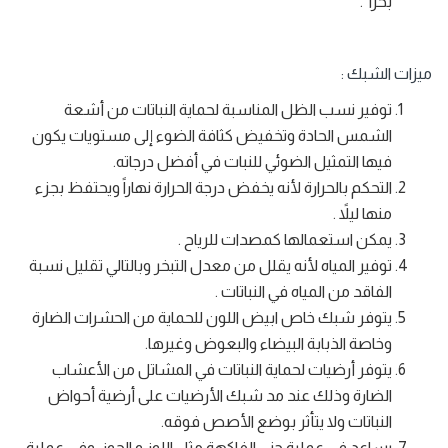
بحراً .
ميزات الشبك :
توفير نسب الظل المناسبة لحماية النباتات من أشعة
الشمس الحادة وتخفيض كثافة الضوء إلى مستويات يكون
فيها التمثيل الضوئي للنبات في أفضل درجاته.
التحكم بالحرارة لأنه يخفض درجة الحرارة نهاراً ويحتفظ بجزء
منها ليلاً .
يمكن استعمالها كمصدات للرياح .
توفير المياه لأنه يقلل من معدل التبخر وبالتالي تقليل نسبة
الفاقد من المياه في النباتات .
يتوفر شبك خاص ابيض اللون للحماية من الحشرات الضارة
وخاصة الذبابة البيضاء والبعوض وغيرها.
يتوفر أرضيات لحماية النباتات في المشاتل من الأعشاب
الضارة وذلك عند مد شبك الأرضيات على أرضية أحواض
النباتات ولا يتأثر بوضع الأصص فوقه.
يساعد في عملية جني الفاكهة مثل اللوز و الجوز, وفي عملية