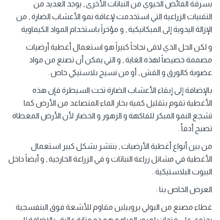
بسرقة الفائض الحيوي من النباتات الأخرى , يوجد العديد من
التقنيات الزراعية التي استخدمت لإعاقة نمو الأعشاب الضارة , من
الإزالة اليدوية إلى الميكانيكية , و مؤخراً باستخدام المواد الكيماوية
و لكن الحل الذي لاقى نجاحاً كبيراً هو استعمال أغطية أرضيات
مصممة خصيصاً لهذه الغاية , و التي يمكن أن تصنع من مواد
عضوية كالورق و القش , أو من نسيج بلاستيكي خاص .
بالإضافة إلى إبقاء الأعشاب الضارة تحت السيطرة فإن هذه
الأغطية تقوم بتقليل كمية بخار الماء المتصاعد من الأرض كما
تشجع النمو المبكر للفاكهة و الزهور و الخضار لأن الأرض المغطاة
تصبح أدفأ .
من بين أنواع أغطية الأرضيات , ينتشر بشكل كبير استعمال
الأغطية في مشاتل زراعة النباتات و في الزراعة الخارجية , و أيضاً داخل
البيوت البلاستيكية .
العرض الخاص بنا :
غطاء مصنع من البولي بروبيلين مقاوم للأشعة فوق البنفسجية
يحتوي على فتحات لمرور المياه و هو ذو متانة عالية , بالإضافة إلى