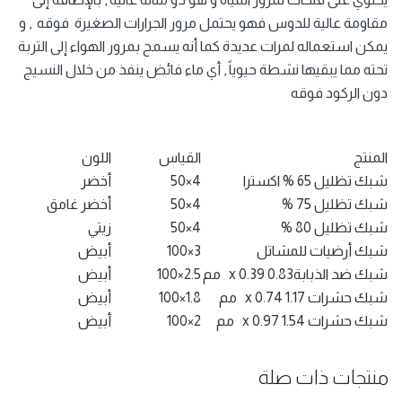
مقاومة عالية للدوس فهو يحتمل مرور الجرارات الصغيرة فوقه , و
يمكن استعماله لمرات عديدة كما أنه يسمح بمرور الهواء إلى التربة
تحته مما يبقيها نشطة حيوياً , أي ماء فائض ينفذ من خلال النسيج
دون الركود فوقه
المنتج
القياس
اللون
شبك تظليل 65 % اكسترا
4×50
أخضر
شبك تظليل 75 %
4×50
أخضر غامق
شبك تظليل 80 %
4×50
زيتي
شبك أرضيات للمشاتل
3×100
أبيض
شبك ضد الذبابة0.83 x 0.39 مم
2.5×100
أبيض
شبك حشرات 1.17 x 0.74 مم
1.8×100
أبيض
شبك حشرات 1.54 x 0.97 مم
2×100
أبيض
منتجات ذات صلة